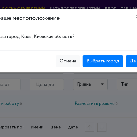
ДОСКА ОБЪЯВЛЕНИЙ
КАТАЛОГ ПРЕДПРИЯТИЙ
БЛОГ
ТАРИФ
Ваше местоположение
аш город Киев, Киевская область?
Отмена
Выбрать город
Да
ская область
—
Гривна
Тип
ти работу
Разместить резюме
0
0
ировать по:
имени
цене
дате