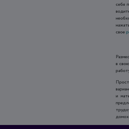
себя 
водит
необх
нажат
свое
р
Разме
в сво
работ
Прост
вариа
и мат
предл
трудо
домох