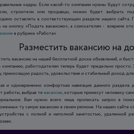
правильные кадры. Если какой-то компании нужны будут сотр
ели, строители или продавцы, можно будет выбрать по
одимо оставлять в соответствующем разделе нашего сайта. 
ь на кнопку «Подать вакансию», а соискателям - вовремя откл
езюме
в рубрике «Работа».
Разместить вакансию на д
стить вакансию на нашей бесплатной доске объявлений, и быс
ю компанию, работодателям теперь будет предельно просто. 
у, приносящую радость, удовольствие и стабильный доход для
ая и одновременно комфортная навигация данного раздела
нт работы, выбрав те
вакансии
, которые принесут человеку сам
ериальное. Вам нужно всего лишь прописать запрос в пои
оженных ту самую вакансию в своем регионе. На нашем сайте
устройства с полной и неполной занятостью, удаленной р
озяек.