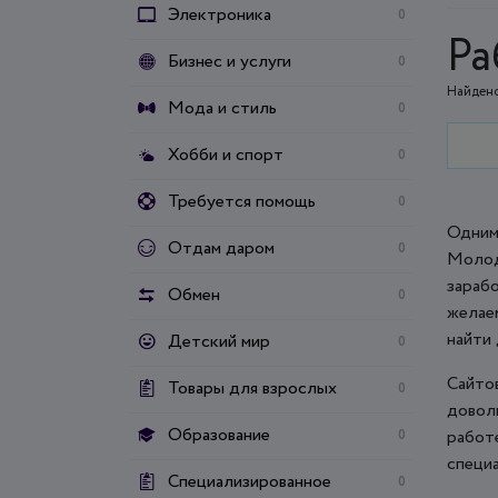
Электроника
0
Ра
Бизнес и услуги
0
Найдено
Мода и стиль
0
Хобби и спорт
0
Требуется помощь
0
Одним
Отдам даром
0
Молод
зараб
Обмен
0
желае
найти
Детский мир
0
Сайто
Товары для взрослых
0
довол
Образование
работ
0
специа
Специализированное
0