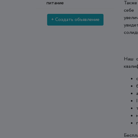
питание
Также
себе 
увели
+ Создать объявление
увиде
солид
Наш с
квали
Беспл