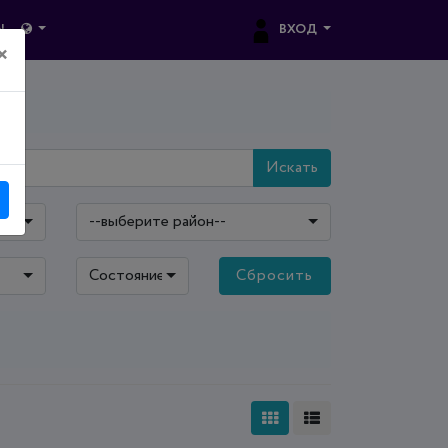
ВХОД
Ы
×
Искать
--выберите район--
Состояние: все
Сбросить