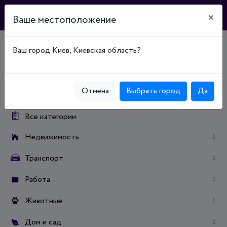
×
Ваше местоположение
Ваш город Киев, Киевская область?
Главная
Доска объявлений
Электроника
Фото и видео
Светофильтры, бленды и крышки
Категории:
Отмена
Выбрать город
Да
Все категории
Недвижимость
0
Транспорт
0
Работа
0
Животные
0
Дом и сад
0