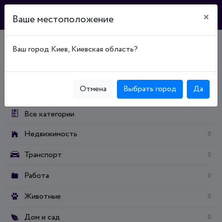
×
Ваше местоположение
Ваш город Киев, Киевская область?
Главная
Доска объявлений
Дом и сад
Строительство / ремонт
Электроинструмент
Категории:
Отмена
Выбрать город
Да
Все категории
Недвижимость
0
Транспорт
0
Работа
0
Животные
0
Дом и сад
0