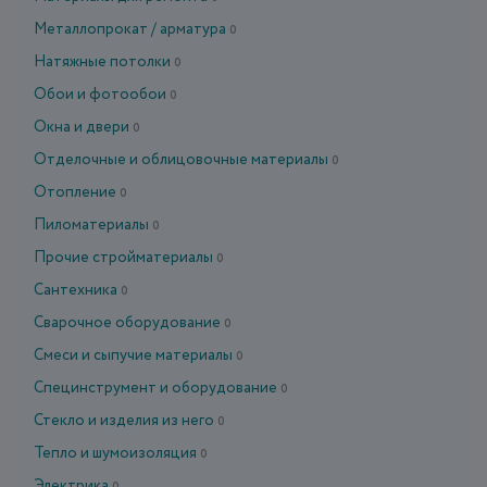
Металлопрокат / арматура
0
Натяжные потолки
0
Обои и фотообои
0
Окна и двери
0
Отделочные и облицовочные материалы
0
Отопление
0
Пиломатериалы
0
Прочие стройматериалы
0
Сантехника
0
Сварочное оборудование
0
Смеси и сыпучие материалы
0
Специнструмент и оборудование
0
Стекло и изделия из него
0
Тепло и шумоизоляция
0
Электрика