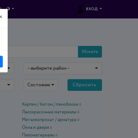
ВХОД
Ы
×
Искать
--выберите район--
Состояние: все
Сбросить
Кирпич / бетон / пеноблоки
0
Лакокрасочные материалы
0
Металлопрокат / арматура
0
Окна и двери
0
Пиломатериалы
0