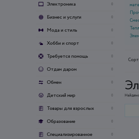
Электроника
0
мат
Про
Бизнес и услуги
0
Смес
Теп
Мода и стиль
0
Эле
Хобби и спорт
0
Требуется помощь
0
Сорт
Отдам даром
0
Эл
Обмен
0
Детский мир
0
Найдено
Товары для взрослых
0
Образование
0
Специализированное
0