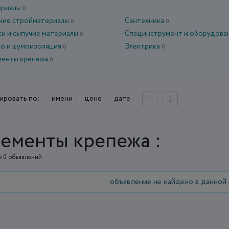
ериалы
0
чие стройматериалы
Сантехника
0
0
и и сыпучие материалы
Специнструмент и оборудова
0
ло и шумоизоляция
Электрика
0
0
менты крепежа
0
ировать по:
имени
цене
дате
ементы крепежа :
 0 объявлений
объявление не найдено в данной