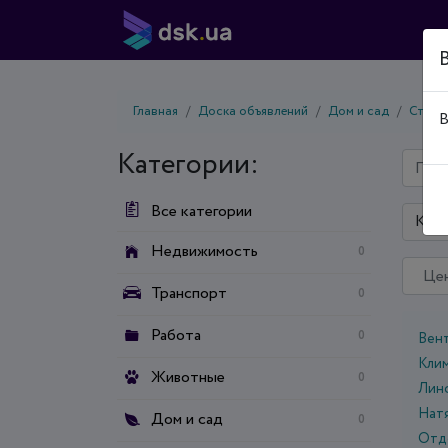
Главная
Доска объявлений
Дом и сад
Строи
В
Категории:
Все категории
Киев
Недвижимость
0
Транспорт
0
Работа
0
Вен
Кли
Животные
0
Лино
Нат
Дом и сад
0
Отд