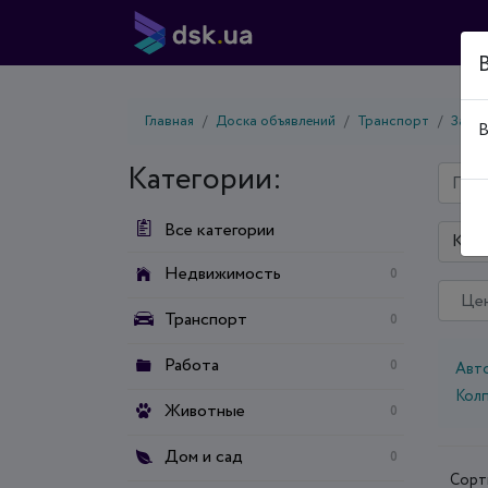
Главная
Доска объявлений
Транспорт
Запча
В
Категории:
Все категории
Киев
Недвижимость
0
Транспорт
0
Работа
0
Авт
Кол
Животные
0
Дом и сад
0
Сорт