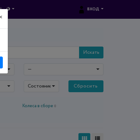
ВХОД
Ы
×
Искать
—
Состояние: все
Сбросить
Колеса в сборе
0