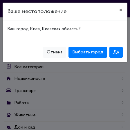
×
Ваше местоположение
Ваш город Киев, Киевская область?
Главная
Доска объявлений
Дом и сад
Продукты питания / напитки
Мясо
Категории:
Отмена
Выбрать город
Да
Все категории
Недвижимость
0
Транспорт
0
Работа
0
Животные
0
Дом и сад
0