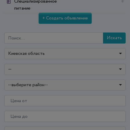
Специализированное
0
питание
+ Создать объявление
Искать
Киевская область
—
--выберите район--