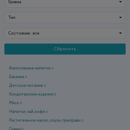
Гривна
Тип
Состояние: все
Сбросить
Алкогольные напитки
0
Бакалея
0
Детское питание
0
Кондитерские изделия
0
Мясо
0
Напитки, чай, кофе
0
Растительное масло, соусы, приправы
0
Снеки
0