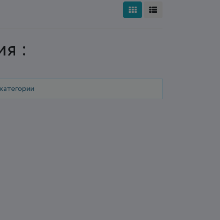
я :
 категории