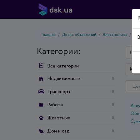
Главная
Доска объявлений
Электроника
Фот
В
Категории:
Все категории
Киев
Недвижимость
0
Транспорт
0
Работа
0
Акк
Объ
Животные
0
Сумк
Дом и сад
0