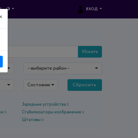
ВХОД
Ы
×
Искать
--выберите район--
Состояние: все
Сбросить
Зарядные устройства
0
ки
Стабилизаторы изображения
0
0
Штативы
0