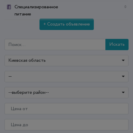
Специализированное
0
питание
+ Создать объявление
Искать
Киевская область
—
--выберите район--