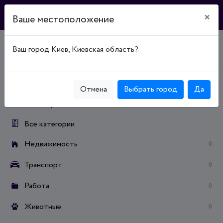
×
Ваше местоположение
Ваш город Киев, Киевская область?
Главная
Доска объявлений
Транспорт
Запчасти для транспорта и аксессуары
Шины, диски и колеса
Диски
Отмена
Выбрать город
Да
Категории:
Все категории
Недвижимость
0
Транспорт
0
Работа
0
Животные
0