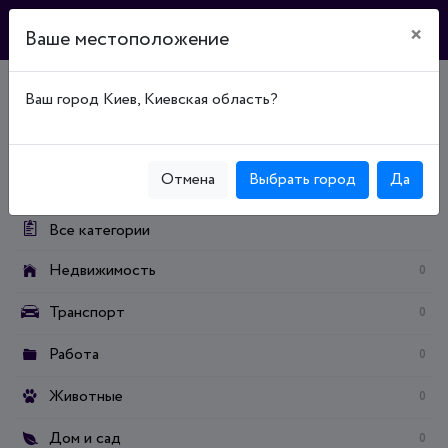
×
Ваше местоположение
Ваш город Киев, Киевская область?
Главная
Доска объявлений
Мода и стиль
Свадебные принадлежности
Категории:
Отмена
Выбрать город
Да
Все категории
Недвижимость
0
Транспорт
0
Работа
0
Животные
0
Дом и сад
0