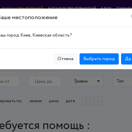
ДОСКА ОБЪЯВЛЕНИЙ
КАТАЛОГ ПРЕДПРИЯТИЙ
БЛОГ
ТАРИФ
Ваше местоположение
аш город Киев, Киевская область?
Отмена
Выбрать город
Да
ская область
Киев
Гривна
Тип
ировать по:
имени
цене
дате
ебуется помощь :