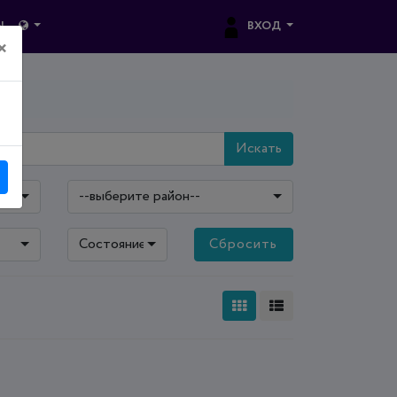
ВХОД
Ы
×
Искать
--выберите район--
Состояние: все
Сбросить