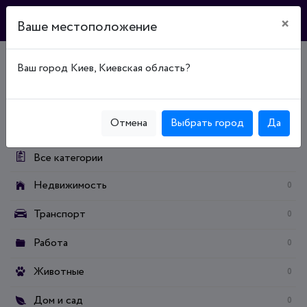
×
Ваше местоположение
Ваш город Киев, Киевская область?
Главная
Доска объявлений
Дом и сад
Строительство / ремонт
Лакокрасочные материалы
Категории:
Отмена
Выбрать город
Да
Все категории
Недвижимость
0
Транспорт
0
Работа
0
Животные
0
Дом и сад
0