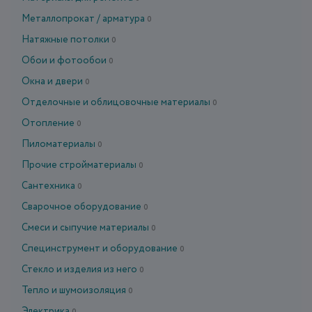
Металлопрокат / арматура
0
Натяжные потолки
0
Обои и фотообои
0
Окна и двери
0
Отделочные и облицовочные материалы
0
Отопление
0
Пиломатериалы
0
Прочие стройматериалы
0
Сантехника
0
Сварочное оборудование
0
Смеси и сыпучие материалы
0
Специнструмент и оборудование
0
Стекло и изделия из него
0
Тепло и шумоизоляция
0
Электрика