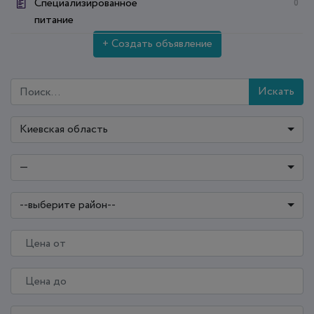
Специализированное
0
питание
+ Создать объявление
Искать
Киевская область
—
--выберите район--