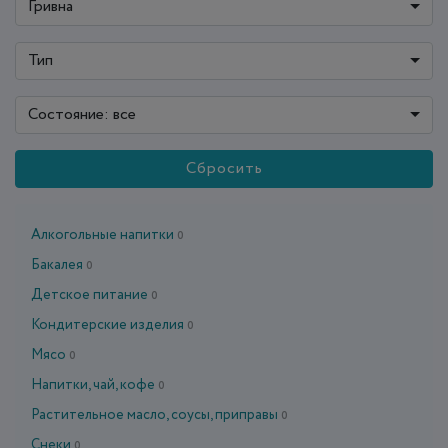
Гривна
Тип
Состояние: все
Сбросить
Алкогольные напитки
0
Бакалея
0
Детское питание
0
Кондитерские изделия
0
Мясо
0
Напитки, чай, кофе
0
Растительное масло, соусы, приправы
0
Снеки
0