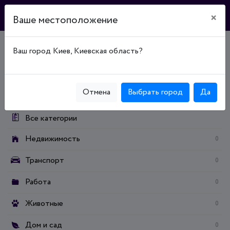
×
Ваше местоположение
Ваш город Киев, Киевская область?
Главная
Доска объявлений
Дом и сад
Продукты питания / напитки
Сыры
Категории:
Отмена
Выбрать город
Да
Все категории
Недвижимость
0
Транспорт
0
Работа
0
Животные
0
Дом и сад
0