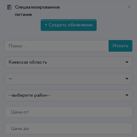
Специализированное
0
питание
+ Создать объявление
Искать
Киевская область
—
--выберите район--