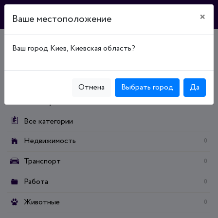
×
Ваше местоположение
Ваш город Киев, Киевская область?
Главная
Доска объявлений
Недвижимость
Аренда недвижимости
Аренда жилья
Долгосрочная аренда
Долгосрочная аренда комнат
Отмена
Выбрать город
Да
Категории:
Все категории
Недвижимость
0
Транспорт
0
Работа
0
Животные
0