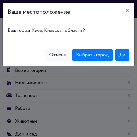
×
Ваше местоположение
Ваш город Киев, Киевская область?
Главная
Доска объявлений
Хобби и спорт
Спорт / отдых
Вело
Велоаксессуары
Категории:
Отмена
Выбрать город
Да
Все категории
Недвижимость
0
Транспорт
0
Работа
0
Животные
0
Дом и сад
0