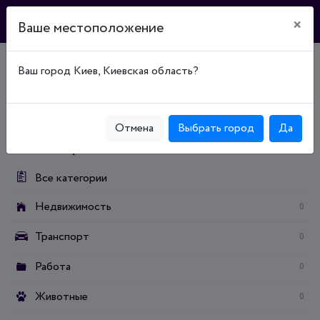
×
Ваше местоположение
Ваш город Киев, Киевская область?
Главная
Доска объявлений
Недвижимость
Продажа недвижимости
Продажа земельных участков
Земли жилой и общественной застройки
Отмена
Выбрать город
Да
Категории:
Все категории
Недвижимость
0
Транспорт
0
Работа
0
Животные
0