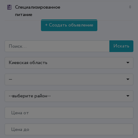
Специализированное
0
питание
+ Создать объявление
Искать
Киевская область
—
--выберите район--