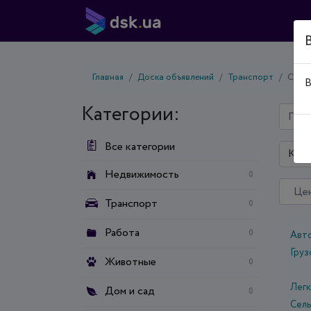
Главная
Доска объявлений
Транспорт
Сельх
В
Категории:
Все категории
Киев
Недвижимость
0
Транспорт
0
Работа
0
Авт
Гру
Животные
0
Лег
Дом и сад
0
Сел