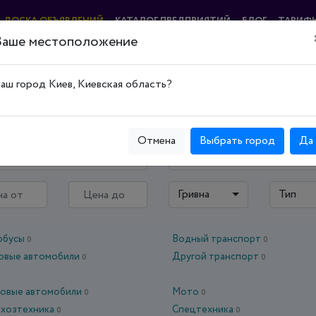
ДОСКА ОБЪЯВЛЕНИЙ
КАТАЛОГ ПРЕДПРИЯТИЙ
БЛОГ
ТАРИФ
Ваше местоположение
озтехника
аш город Киев, Киевская область?
Отмена
Выбрать город
Да
ская область
Киев
Гривна
Тип
обусы
Водный транспорт
0
0
зовые автомобили
Другой транспорт
0
0
ковые автомобили
Мото
0
0
ьхозтехника
Спецтехника
0
0