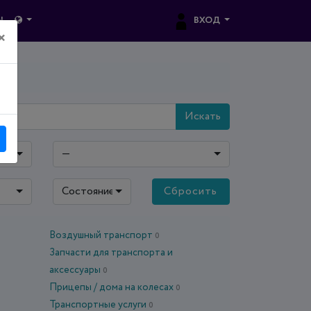
ВХОД
Ы
×
Искать
—
Состояние: все
Сбросить
Воздушный транспорт
0
Запчасти для транспорта и
аксессуары
0
Прицепы / дома на колесах
0
Транспортные услуги
0