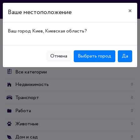
×
Ваше местоположение
Ваш город Киев, Киевская область?
Главная
Доска объявлений
Электроника
Фото и видео
Фотоаппараты
Категории:
Отмена
Выбрать город
Да
Все категории
Недвижимость
0
Транспорт
0
Работа
0
Животные
0
Дом и сад
0