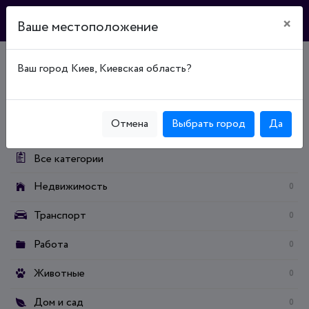
×
Ваше местоположение
Ваш город Киев, Киевская область?
Главная
Доска объявлений
Дом и сад
Строительство / ремонт
Тепло и шумоизоляция
Категории:
Отмена
Выбрать город
Да
Все категории
Недвижимость
0
Транспорт
0
Работа
0
Животные
0
Дом и сад
0