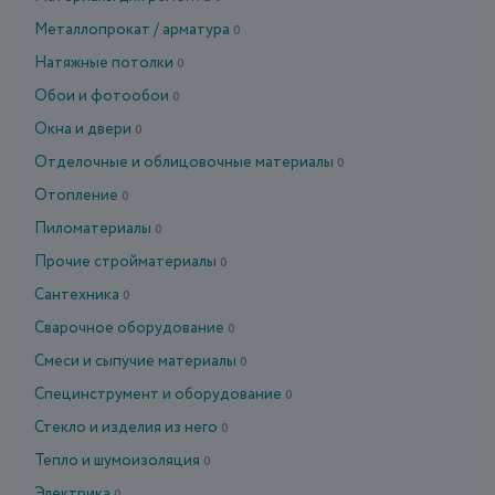
Металлопрокат / арматура
0
Натяжные потолки
0
Обои и фотообои
0
Окна и двери
0
Отделочные и облицовочные материалы
0
Отопление
0
Пиломатериалы
0
Прочие стройматериалы
0
Сантехника
0
Сварочное оборудование
0
Смеси и сыпучие материалы
0
Специнструмент и оборудование
0
Стекло и изделия из него
0
Тепло и шумоизоляция
0
Электрика