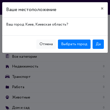
×
Ваше местоположение
Ваш город Киев, Киевская область?
Главная
Доска объявлений
Дом и сад
Посуда / кухонная утварь
Категории:
Отмена
Выбрать город
Да
Все категории
Недвижимость
0
Транспорт
0
Работа
0
Животные
0
Дом и сад
0